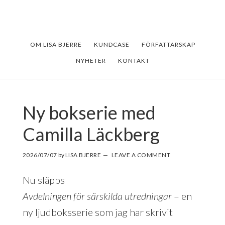
Skip
Skip
to
to
main
footer
OM LISA BJERRE
KUNDCASE
FÖRFATTARSKAP
content
NYHETER
KONTAKT
Ny bokserie med
Camilla Läckberg
2026/07/07
by
LISA BJERRE
LEAVE A COMMENT
Nu släpps
Avdelningen för särskilda utredningar
– en
ny ljudboksserie som jag har skrivit