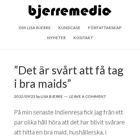
Skip
Skip
to
to
main
footer
OM LISA BJERRE
KUNDCASE
FÖRFATTARSKAP
content
NYHETER
KONTAKT
”Det är svårt att få tag
i bra maids”
2012/09/23
by
LISA BJERRE
LEAVE A COMMENT
På min senaste Indienresa fick jag från ett
par olika håll höra att det har blivit svårare
att hitta en bra maid, hushållerska, i