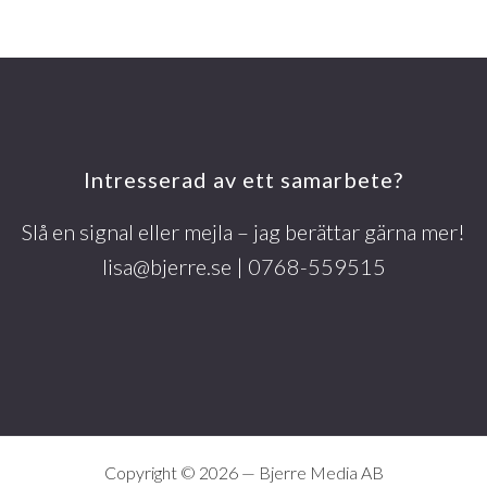
Footer
Intresserad av ett samarbete?
Slå en signal eller mejla – jag berättar gärna mer!
lisa@bjerre.se
| 0768-559515
Copyright © 2026 —
Bjerre Media AB