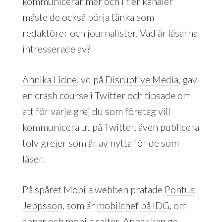
kommunicerar mer och i fler kanaler
måste de också börja tänka som
redaktörer och journalister. Vad är läsarna
intresserade av?
Annika Lidne
, vd på
Disruptive Media
, gav
en crash course i Twitter och tipsade om
att för varje grej du som företag vill
kommunicera ut på Twitter, även publicera
tolv grejer som är av nytta för de som
läser.
På spåret Mobila webben pratade
Pontus
Jeppsson
, som är
mobilchef på IDG
, om
appar och mobila sajter. Appar kan ge