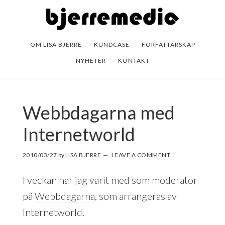
Skip
Skip
to
to
main
footer
OM LISA BJERRE
KUNDCASE
FÖRFATTARSKAP
content
NYHETER
KONTAKT
Webbdagarna med
Internetworld
2010/03/27
by
LISA BJERRE
LEAVE A COMMENT
I veckan har jag varit med som moderator
på
Webbdagarna
, som arrangeras av
Internetworld.