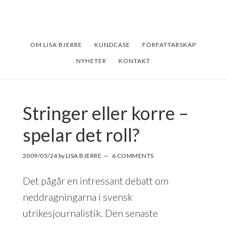
Skip
Skip
to
to
main
footer
OM LISA BJERRE
KUNDCASE
FÖRFATTARSKAP
content
NYHETER
KONTAKT
Stringer eller korre –
spelar det roll?
2009/05/24
by
LISA BJERRE
6 COMMENTS
Det pågår en intressant debatt om
neddragningarna i svensk
utrikesjournalistik. Den senaste