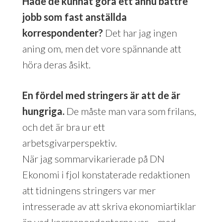
Hade de kunnat göra ett ännu bättre
jobb som fast anställda
korrespondenter?
Det har jag ingen
aning om, men det vore spännande att
höra deras åsikt.
En fördel med stringers är att de är
hungriga.
De måste man vara som frilans,
och det är bra ur ett
arbetsgivarperspektiv.
När jag sommarvikarierade på DN
Ekonomi i fjol konstaterade redaktionen
att tidningens stringers var mer
intresserade av att skriva ekonomiartiklar
än vad korrespondenterna var – med